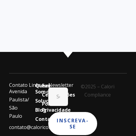
Contato
Links
Newsletter
Quem
Faq
©2025 – Calori
Avenida
Somos
Certificações
Compliance
Paulista/
Soluções
Política de
São
Blog
Privacidade
Paulo
Contato
INSCREVA-
SE
contato@caloricompliance.com